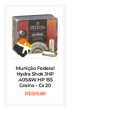
Munição Federal
Hydra Shok JHP
.40S&W HP 155
Grains – Cx 20
R$
559.86