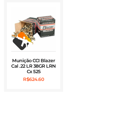
Munição CCI Blazer
Cal .22 LR 38GR LRN
Cx 525
R$
624.60