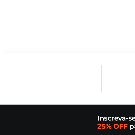
Inscreva-s
25% OFF
p