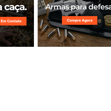
 caça.
Armas para defesa
Compre Agora
 Em Contato