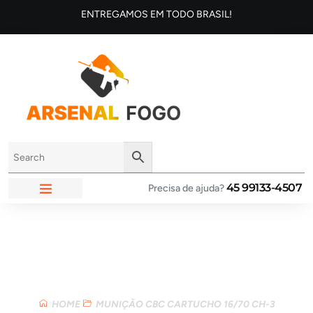
ENTREGAMOS EM TODO BRASIL!
45 99133-4507
Precisa de ajuda?
ARSENAL FOGO
Loja
HOME
MUNIÇÃO CBC CARTUCHO 16/70 CH-3