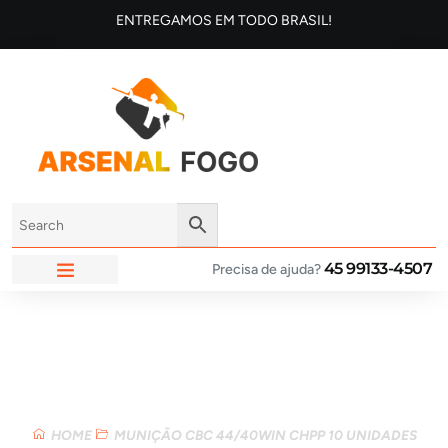
ENTREGAMOS EM TODO BRASIL!
45 99133-4507
Precisa de ajuda?
ARSENAL FOGO
Loja
HOME
MUNIÇÃO CBC 44/40WIN CHPP 10 UNIDADES