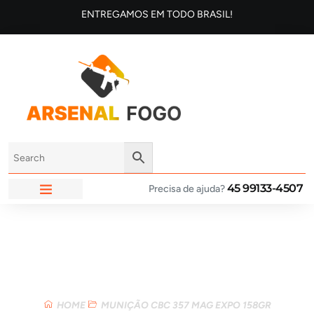
ENTREGAMOS EM TODO BRASIL!
45 99133-4507
Precisa de ajuda?
ARSENAL FOGO
Loja
HOME
MUNIÇÃO CBC 357 MAG EXPO 158GR