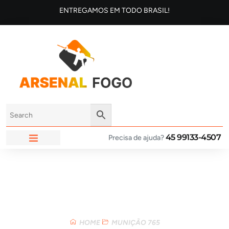
ENTREGAMOS EM TODO BRASIL!
45 99133-4507
Precisa de ajuda?
ARSENAL FOGO
Loja
HOME
MUNIÇÃO 765