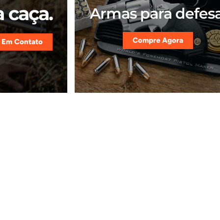
 caça.
Armas para defesa
Compre Agora
 Em Contato