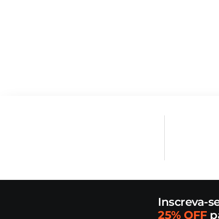
Inscreva-s
25% OFF
p