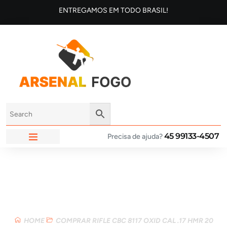
ENTREGAMOS EM TODO BRASIL!
45 99133-4507
Precisa de ajuda?
ARSENAL FOGO
Loja
HOME
COMPRAR RIFLE CBC 8117 OXID CAL .17 HMR 20