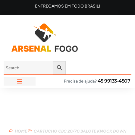
ENTREGAMOS EM TODO BRASIL!
45 99133-4507
Precisa de ajuda?
ARSENAL FOGO
Loja
HOME
CARTUCHO CBC 20/70 BALOTE KNOCK DOWN