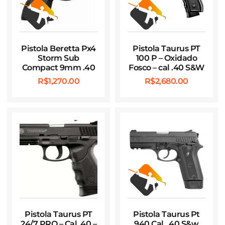
Pistola Beretta Px4
Pistola Taurus PT
Storm Sub
100 P – Oxidado
Compact 9mm .40
Fosco – cal .40 S&W
R$
1,270.00
R$
2,680.00
Pistola Taurus PT
Pistola Taurus Pt
24/7 PRO – Cal .40 –
940 Cal. .40 S&w