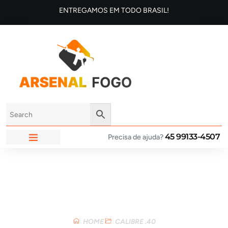
ENTREGAMOS EM TODO BRASIL!
45 99133-4507
Precisa de ajuda?
ARSENAL FOGO
Loja
HOME
CALIBRE .40