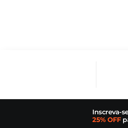
Inscreva-s
25% OFF
p