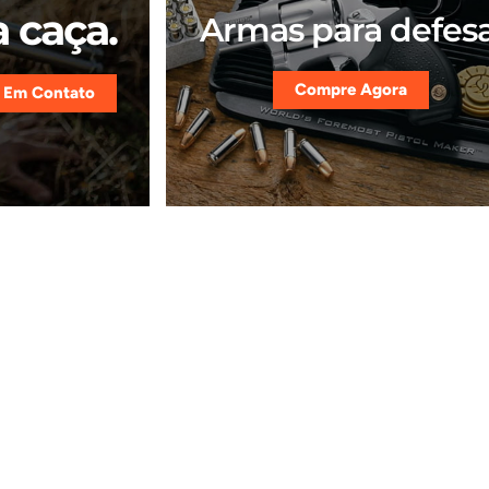
 caça.
Armas para defesa
Compre Agora
 Em Contato