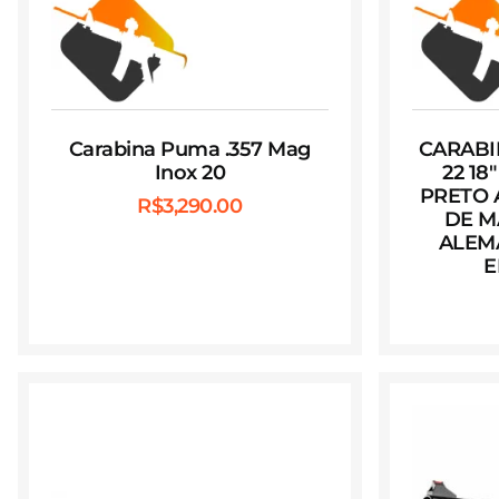
Carabina Puma .357 Mag
CARABI
Inox 20
22 18
PRETO 
R$
3,290.00
DE M
ALEM
E