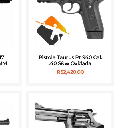
17
Pistola Taurus Pt 940 Cal.
 MM
.40 S&w Oxidada
R$
2,420.00