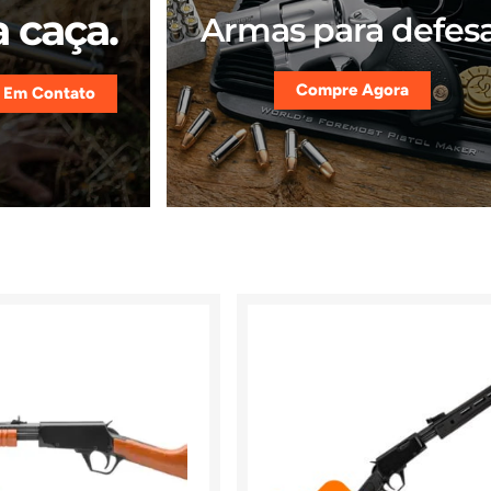
 caça.
Armas para defesa
Compre Agora
 Em Contato