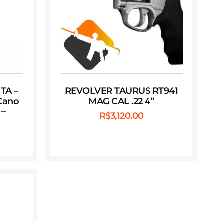
TA –
REVOLVER TAURUS RT941
 Cano
MAG CAL .22 4”
 –
R$
3,120.00