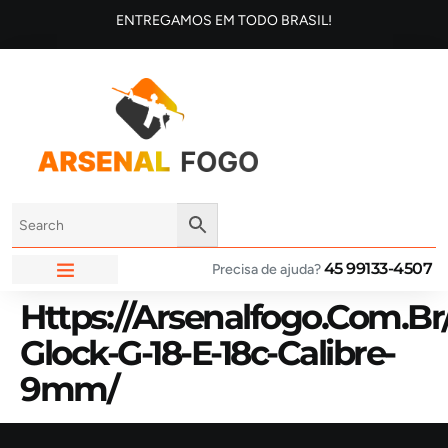
ENTREGAMOS EM TODO BRASIL!
45 99133-4507
Precisa de ajuda?
ARSENAL FOGO
Https://arsenalfogo.com.br
Glock-G-18-E-18c-Calibre-
9mm/